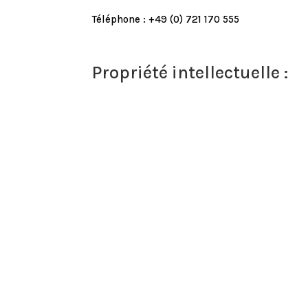
Téléphone : +49 (0) 721 170 555
Propriété intellectuelle :
L’ensemble de ce site relève des législations
reproduction sont réservés pour les textes e
autre quel qu’il soit, est formellement inter
intellectuelle.

+33 (0)6 35 93 92 47

contact@jardinsdefalguiere.fr