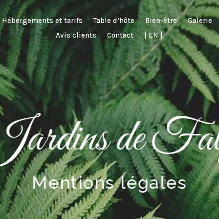
Hébergements et tarifs
Table d’hôte
Bien-être
Galerie
Avis clients
Contact
| EN |
ardins de Fal
Mentions légales