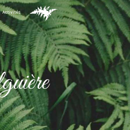
Activités
guière